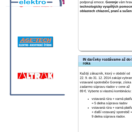
podporují emoce.
Gorenje
vám hrav
technologicky vyspělých pomocn
oblastech chlazení, praní a sušení
IN darčeky rozdávame až do
roka
Každý zákazník, ktorý v období od
22. 9. do 31. 12. 2014 zakúpi vybra
vstavané spotrebiče Gorenje, získa
zadarmo súpravu riadov v cene až
89 €. Vyberte si vlastnú kombináciu:
vstavaná rúra + varná platň
= 5 dielna súprava riadov
vstavaná rúra + varná platň
+ ďalší vstavaný spotrebič 
9 dielna súprava riadov.