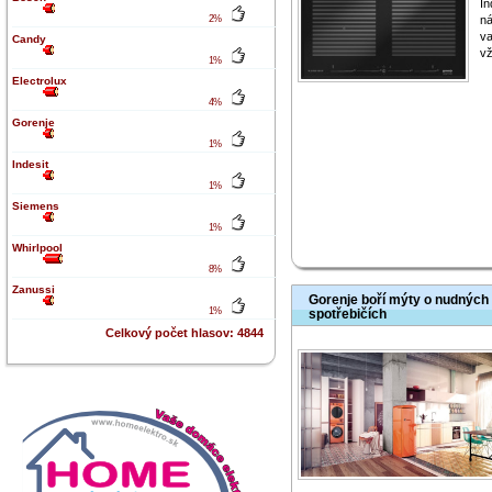
In
2%
ná
va
Candy
vž
1%
Electrolux
4%
Gorenje
1%
Indesit
1%
Siemens
1%
Whirlpool
8%
Zanussi
Gorenje boří mýty o nudných 
1%
spotřebičích
Celkový počet hlasov: 4844