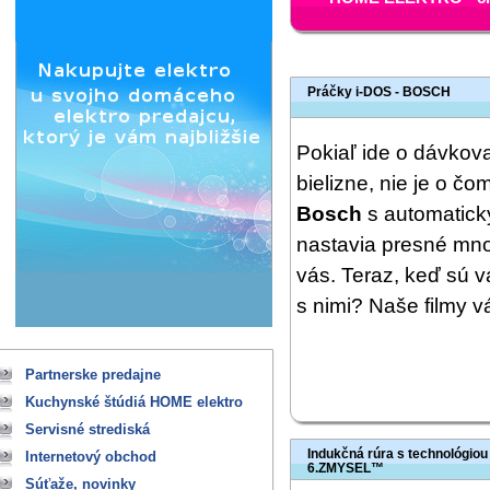
Práčky i-DOS - BOSCH
Pokiaľ ide o dávkova
bielizne, nie je o č
Bosch
s automatic
nastavia presné množ
vás. Teraz, keď sú v
s nimi? Naše filmy v
Partnerske predajne
Kuchynské štúdiá HOME elektro
Servisné strediská
Indukčná rúra s technológiou
Internetový obchod
6.ZMYSEL™
Súťaže, novinky