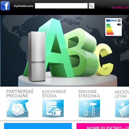
Vyhľadávanie
Úvodná st
HOME ELEKTRO - čle