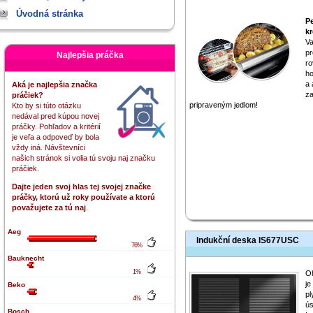
Úvodná stránka
P
kr
Va
pr
Najlepšia práčka
ro
ho
a 
Aká je najlepšia značka
za
práčiek?
pripraveným jedlom!
Kto by si túto otázku
nedával pred kúpou novej
práčky. Pohľadov a kritérií
je veľa a odpoveď by bola
vždy iná. Návštevníci
našich stránok si volia tú svoju naj značku
práčiek.
Dajte jeden svoj hlas tej svojej značke
práčky, ktorú už roky používate a ktorú
považujete za tú naj
.
Aeg
Indukční deska IS677USC
76%
Bauknecht
1%
Oh
je
Beko
pl
4%
ús
Bosch