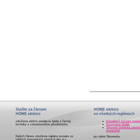
Staňte sa členom
HOME elektro
HOME elektro
vo všetkých regiónoch
združenia elektro predajcov bielej a čiernej
Kompletný zoznam preda
techniky s celoslovenskou pôsobnosťou.
Kuchynské štúdiá
Servisné strediská záručn
pozáručné
Našich členov združenia nájdete rovnako vo
po celom Slovensku
veľkých slovenských mestách ako aj v