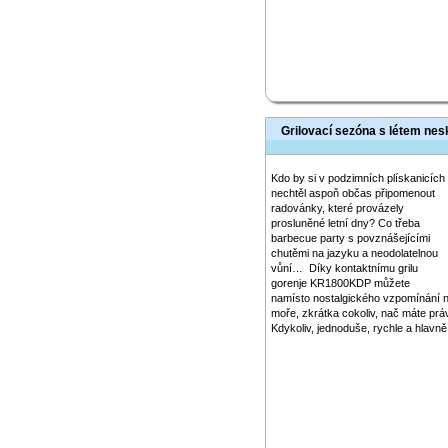
Grilovací sezóna s létem nes
Kdo by si v podzimních plískanicích
nechtěl aspoň občas připomenout
radovánky, které provázely
prosluněné letní dny? Co třeba
barbecue party s povznášejícími
chutěmi na jazyku a neodolatelnou
vůní… Díky kontaktnímu grilu
gorenje KR1800KDP můžete
namísto nostalgického vzpomínání n
moře, zkrátka cokoliv, nač máte právě
Kdykoliv, jednoduše, rychle a hlavně