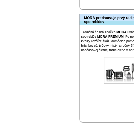
MORA predstavuje prvý rad 
spotrebičov
Tradičná česká značka
MORA
uvád
spotrebiče
MORA PREMIUM
. Po no
kvality rozšíriť škálu domácich pom
hriankovač, tyčový mixér a ručný 
nadčasovej čiernej farbe alebo v n