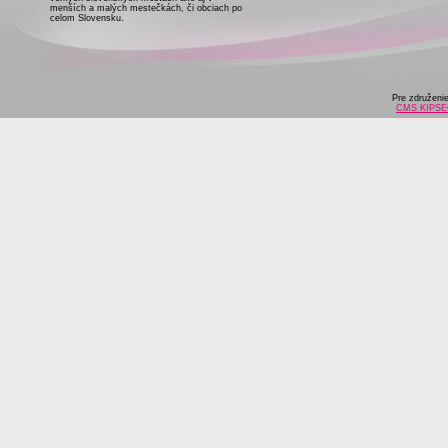
menších a malých mestečkách, či obciach po
celom Slovensku.
Pre združeni
CMS KIPS