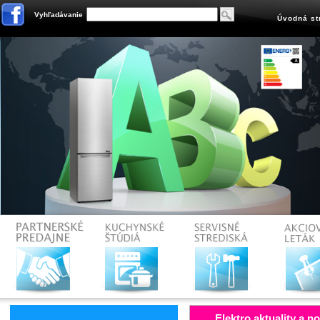
Vyhľadávanie
Úvodná st
Elektro aktuality a n