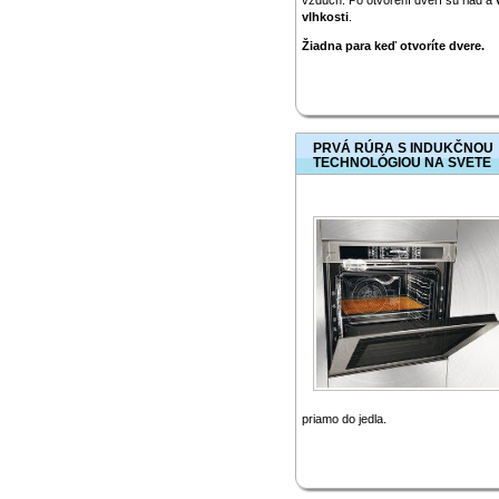
vzduch. Po otvorení dverí sú riad a
vlhkosti
.
Žiadna para keď otvoríte dvere.
PRVÁ RÚRA S INDUKČNOU
TECHNOLÓGIOU NA SVETE
priamo do jedla.