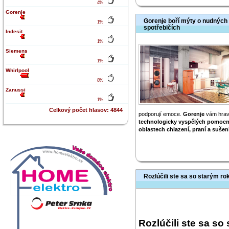
4%
Gorenje
Gorenje boří mýty o nudných 
1%
spotřebičích
Indesit
1%
Siemens
1%
Whirlpool
8%
Zanussi
1%
Celkový počet hlasov: 4844
podporují emoce.
Gorenje
vám hrav
technologicky vyspělých pomocn
oblastech chlazení, praní a sušení
Rozlúčili ste sa so starým r
Rozlúčili ste sa s