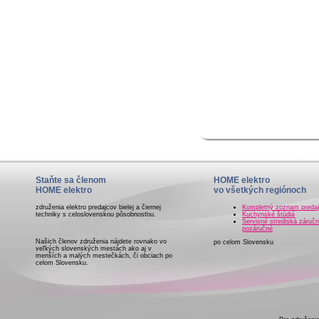
Staňte sa členom
HOME elektro
HOME elektro
vo všetkých regiónoch
združenia elektro predajcov bielej a čiernej
Kompletný zoznam preda
techniky s celoslovenskou pôsobnosťou.
Kuchynské štúdiá
Servisné strediská záručn
pozáručné
Našich členov združenia nájdete rovnako vo
po celom Slovensku
veľkých slovenských mestách ako aj v
menších a malých mestečkách, či obciach po
celom Slovensku.