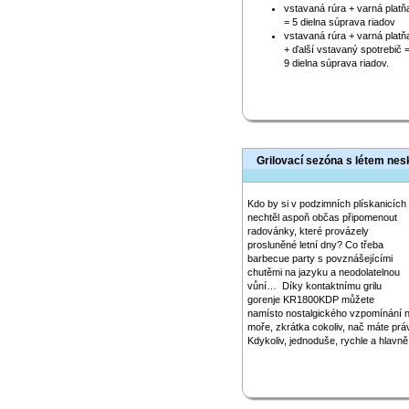
vstavaná rúra + varná platň
= 5 dielna súprava riadov
vstavaná rúra + varná platň
+ ďalší vstavaný spotrebič 
9 dielna súprava riadov.
Grilovací sezóna s létem nes
Kdo by si v podzimních plískanicích
nechtěl aspoň občas připomenout
radovánky, které provázely
prosluněné letní dny? Co třeba
barbecue party s povznášejícími
chutěmi na jazyku a neodolatelnou
vůní… Díky kontaktnímu grilu
gorenje KR1800KDP můžete
namísto nostalgického vzpomínání n
moře, zkrátka cokoliv, nač máte právě
Kdykoliv, jednoduše, rychle a hlavně