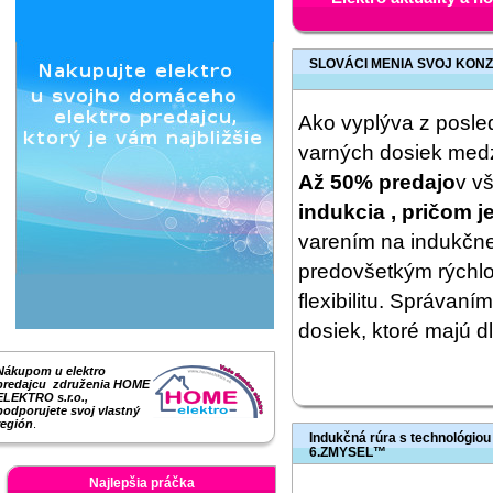
SLOVÁCI MENIA SVOJ KONZ
Ako vyplýva z posle
varných dosiek medzi
Až 50% predajo
v v
indukcia , pričom je
varením na indukčne
predovšetkým rýchlo
flexibilitu. Správan
dosiek, ktoré majú 
Nákupom u elektro
predajcu združenia HOME
ELEKTRO s.r.o.,
podporujete svoj vlastný
región
.
Indukčná rúra s technológiou
6.ZMYSEL™
Najlepšia práčka