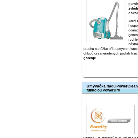
parní
zvlád
dokon
Jarní 
hospo
domácí
gener
rychle
nástr
prachu na těžko přístupných místec
chlupů či zaneřáděných podlah hravě
gorenje
.
Umývačka riadu PowerClean
funkciou PowerDry