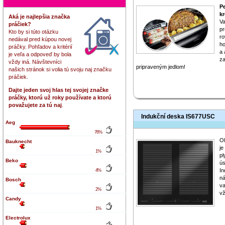
P
kr
Aká je najlepšia značka
Va
práčiek?
pr
Kto by si túto otázku
ro
nedával pred kúpou novej
ho
práčky. Pohľadov a kritérií
a 
je veľa a odpoveď by bola
za
vždy iná. Návštevníci
pripraveným jedlom!
našich stránok si volia tú svoju naj značku
práčiek.
Dajte jeden svoj hlas tej svojej značke
práčky, ktorú už roky používate a ktorú
považujete za tú naj
.
Indukční deska IS677USC
Aeg
76%
Oh
Bauknecht
je
1%
pl
Beko
ús
In
4%
ná
Bosch
va
2%
vž
Candy
1%
Electrolux