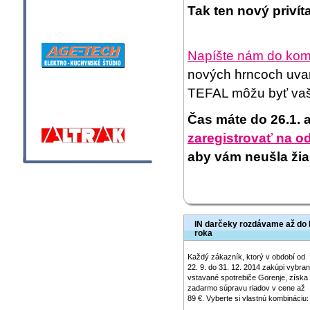
Tak ten nový privít
Napíšte nám do kom
nových hrncoch uvari
TEFAL môžu byť va
Čas máte do 26.1. 
zaregistrovať na o
aby vám neušla žia
IN darčeky rozdávame až do
roka
Každý zákazník, ktorý v období od
22. 9. do 31. 12. 2014 zakúpi vybra
vstavané spotrebiče Gorenje, získa
zadarmo súpravu riadov v cene až
89 €. Vyberte si vlastnú kombináciu: