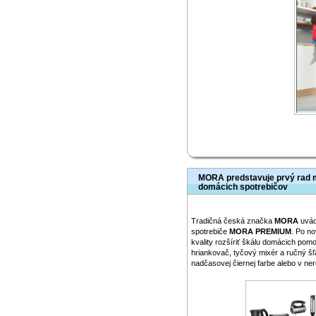
MORA predstavuje prvý rad 
domácich spotrebičov
Tradičná česká značka
MORA
uvád
spotrebiče
MORA PREMIUM
. Po no
kvality rozšíriť škálu domácich pom
hriankovač, tyčový mixér a ručný 
nadčasovej čiernej farbe alebo v n