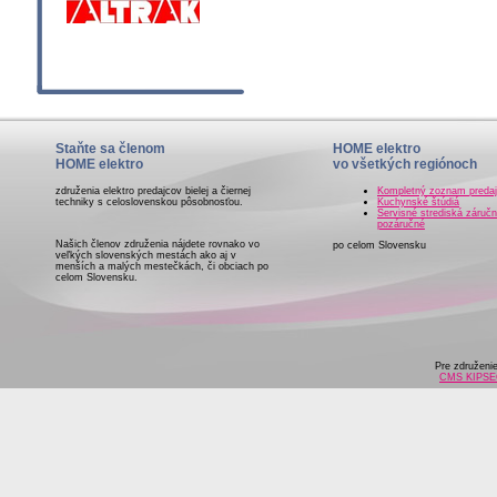
Staňte sa členom
HOME elektro
HOME elektro
vo všetkých regiónoch
združenia elektro predajcov bielej a čiernej
Kompletný zoznam preda
techniky s celoslovenskou pôsobnosťou.
Kuchynské štúdiá
Servisné strediská záručn
pozáručné
Našich členov združenia nájdete rovnako vo
po celom Slovensku
veľkých slovenských mestách ako aj v
menších a malých mestečkách, či obciach po
celom Slovensku.
Pre združeni
CMS KIPS