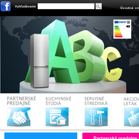
Vyhľadávanie
Úvodná st
Partnerské predajne