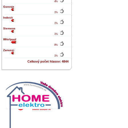
4%
Gorenje
1%
Indesit
1%
Siemens
1%
Whirlpool
8%
Zanussi
1%
Celkový počet hlasov: 4844