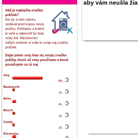
aby vám neušla žia
Aká je najlepšia značka
práčiek?
Kto by si túto otázku
nedával pred kúpou novej
práčky. Pohľadov a kritérií
je veľa a odpoveď by bola
vždy iná. Návštevníci
našich stránok si volia tú svoju naj značku
práčiek.
Dajte jeden svoj hlas tej svojej značke
práčky, ktorú už roky používate a ktorú
považujete za tú naj
.
Aeg
76%
Bauknecht
1%
Beko
4%
Bosch
2%
Candy
1%
Electrolux