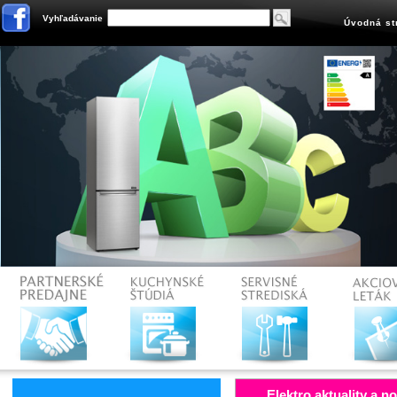
Vyhľadávanie
Úvodná st
Elektro aktuality a n