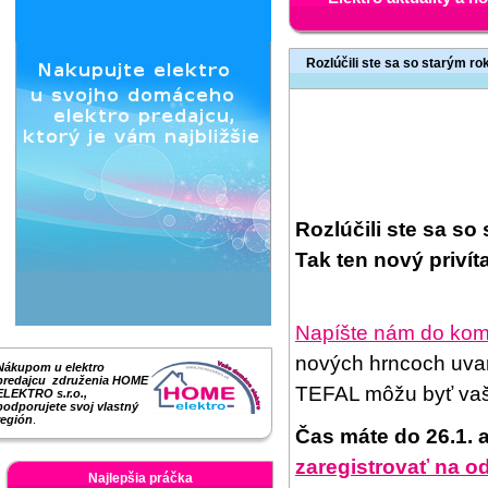
Rozlúčili ste sa so starým r
Rozlúčili ste sa s
Tak ten nový privít
Napíšte nám do kom
nových hrncoch uvari
Nákupom u elektro
predajcu združenia HOME
TEFAL môžu byť va
ELEKTRO s.r.o.,
podporujete svoj vlastný
región
.
Čas máte do 26.1. 
zaregistrovať na o
Najlepšia práčka