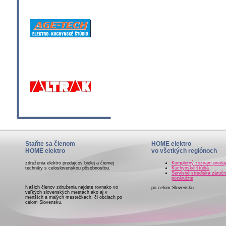
Staňte sa členom
HOME elektro
HOME elektro
vo všetkých regiónoch
združenia elektro predajcov bielej a čiernej
Kompletný zoznam preda
techniky s celoslovenskou pôsobnosťou.
Kuchynské štúdiá
Servisné strediská záručn
pozáručné
Našich členov združenia nájdete rovnako vo
po celom Slovensku
veľkých slovenských mestách ako aj v
menších a malých mestečkách, či obciach po
celom Slovensku.