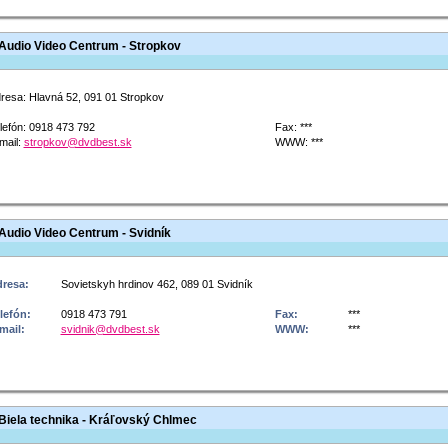
Audio Video Centrum - Stropkov
resa:
Hlavná 52, 091 01 Stropkov
lefón:
​0918 473 792
Fax:
***
mail:
stropkov@dvdbest.sk
WWW:
***
Audio Video Centrum - Svidník
resa:
Sovietskyh hrdinov 462, 089 01 Svidník
lefón:
0918 473 791
Fax:
***
mail:
svidnik@dvdbest.sk
WWW:
***
Biela technika - Kráľovský Chlmec