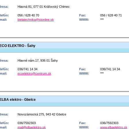
resa:
Hlavná 81, 077 01 Kráľovský Chlmec
lefón:
056 / 628 40 70
Fax:
056 / 628 40 71
mail:
bielatechnika@stonline.sk
WWW:
***
ECO ELEKTRO - Šahy
resa:
Hlavné nám.17, 936 01 Šahy
lefón:
036/741 14 34
Fax:
036/741 14 34
mail:
ecoelektro@centrum.sk
WWW:
***
ELBA elektro - Gbelce
resa:
Novozámocká 275, 943 42 Gbelce
lefón:
036/7592303
Fax:
036/7592303
mail:
mail@elbaelektro.sk
WWW:
www.elbaelektro.sk