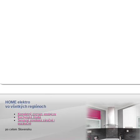
HOME elektro
vo všetkých regiónoch
Kompletný zoznam predajcov
Kuchynské štúdiá
Servisné strediská záručné i
pozáručné
po celom Slovensku