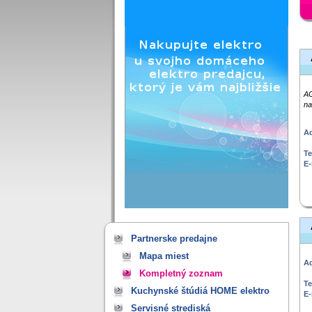
AG
na
Ad
Te
E-
Partnerske predajne
Mapa miest
Ad
Kompletný zoznam
Te
Kuchynské štúdiá HOME elektro
E-
Servisné strediská