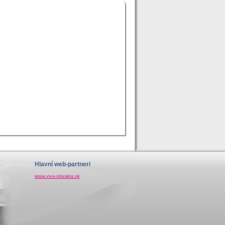
Hlavní web-partneri
www.viva-slovakia.sk