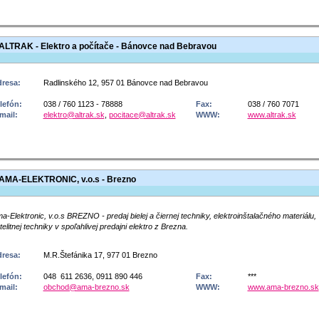
ALTRAK - Elektro a počítače - Bánovce nad Bebravou
resa:
Radlinského 12, 957 01 Bánovce nad Bebravou
lefón:
038 / 760 1123 - 78888
Fax:
038 / 760 7071
mail:
elektro@altrak.sk
,
pocitace@altrak.sk
WWW:
www.altrak.sk
AMA-ELEKTRONIC, v.o.s - Brezno
a-Elektronic, v.o.s BREZNO - predaj bielej a čiernej techniky, elektroinštalačného materiálu,
telitnej techniky v spoľahlivej predajni elektro z Brezna.
resa:
M.R.Štefánika 17, 977 01 Brezno
lefón:
048 611 2636, 0911 890 446
Fax:
***
mail:
obchod@ama-brezno.sk
WWW:
www.ama-brezno.sk