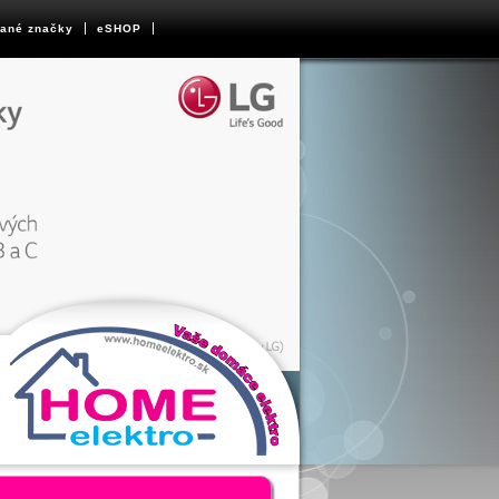
ané značky
eSHOP