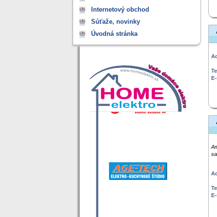
Internetový obchod
Súťaže, novinky
Úvodná stránka
Ad
Te
E-
Am
sa
Ad
Te
E-