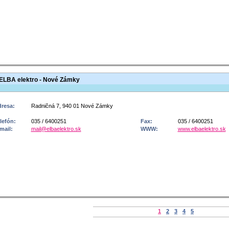
ELBA elektro - Nové Zámky
resa:
Radničná 7, 940 01 Nové Zámky
lefón:
035 / 6400251
Fax:
035 / 6400251
mail:
mail@elbaelektro.sk
WWW:
www.elbaelektro.sk
1
2
3
4
5