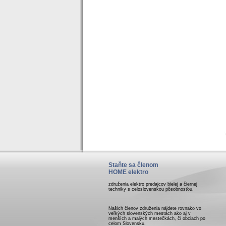
Staňte sa členom
HOME elektro
združenia elektro predajcov bielej a čiernej
techniky s celoslovenskou pôsobnosťou.
Našich členov združenia nájdete rovnako vo
veľkých slovenských mestách ako aj v
menších a malých mestečkách, či obciach po
celom Slovensku.