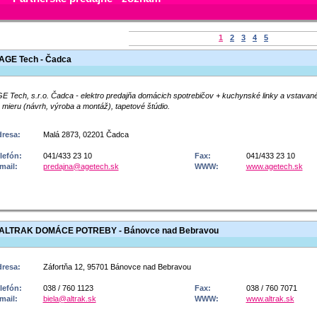
1
2
3
4
5
AGE Tech - Čadca
E Tech, s.r.o. Čadca - elektro predajňa domácich spotrebičov + kuchynské linky a vstavané
 mieru (návrh, výroba a montáž), tapetové štúdio.
resa:
Malá 2873, 02201 Čadca
lefón:
041/433 23 10
Fax:
041/433 23 10
mail:
predajna@agetech.sk
WWW:
www.agetech.sk
ALTRAK DOMÁCE POTREBY - Bánovce nad Bebravou
resa:
Záfortňa 12, 95701 Bánovce nad Bebravou
lefón:
038 / 760 1123
Fax:
038 / 760 7071
mail:
biela@altrak.sk
WWW:
www.altrak.sk