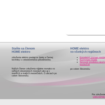
Staňte sa členom
HOME elektro
HOME elektro
vo všetkých regiónoch
združenia elektro predajcov bielej a čiernej
Kompletný zoznam preda
techniky s celoslovenskou pôsobnosťou.
Kuchynské štúdiá
Servisné strediská záručn
pozáručné
Našich členov združenia nájdete rovnako vo
po celom Slovensku
veľkých slovenských mestách ako aj v
menších a malých mestečkách, či obciach po
celom Slovensku.
Pre združeni
CMS KIPS