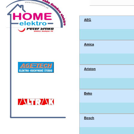
AEG
Amica
Ariston
Beko
Bosch