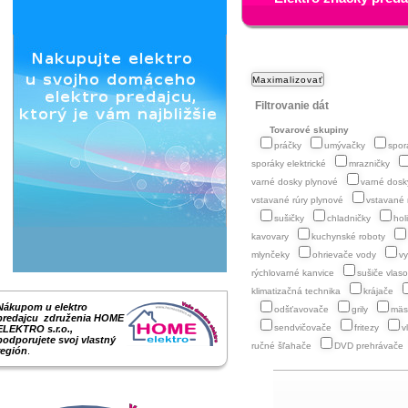
Filtrovanie dát
Tovarové skupiny
práčky
umývačky
spor
sporáky elektrické
mrazničky
varné dosky plynové
varné dosky
vstavané rúry plynové
vstavané r
sušičky
chladničky
hol
kavovary
kuchynské roboty
mlynčeky
ohrievače vody
v
rýchlovarné kanvice
sušiče vlas
klimatizačná technika
krájače
Nákupom u elektro
odšťavovače
grily
mäs
predajcu združenia HOME
sendvičovače
fritezy
v
ELEKTRO s.r.o.,
podporujete svoj vlastný
ručné šľahače
DVD prehrávače
región
.