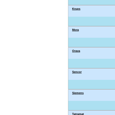
Krups
Mora
Orava
Sencor
Siemens
Tatramat