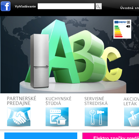
Vyhľadávanie
Úvodná st
Elektro značky predá