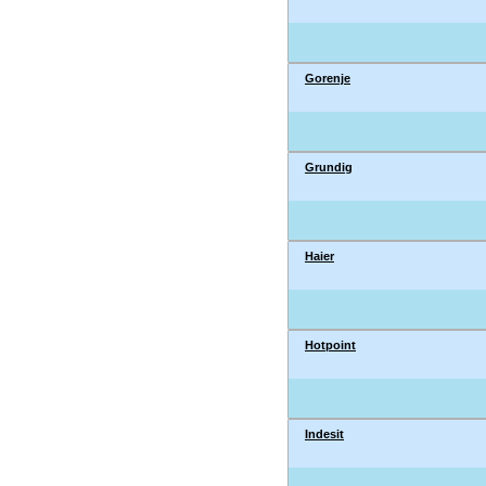
Gorenje
Grundig
Haier
Hotpoint
Indesit