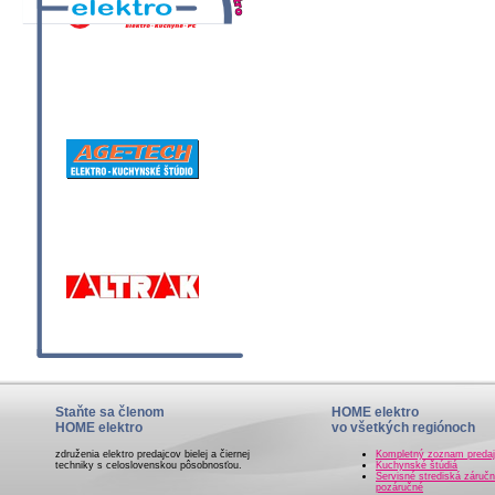
Staňte sa členom
HOME elektro
HOME elektro
vo všetkých regiónoch
združenia elektro predajcov bielej a čiernej
Kompletný zoznam preda
techniky s celoslovenskou pôsobnosťou.
Kuchynské štúdiá
Servisné strediská záručn
pozáručné