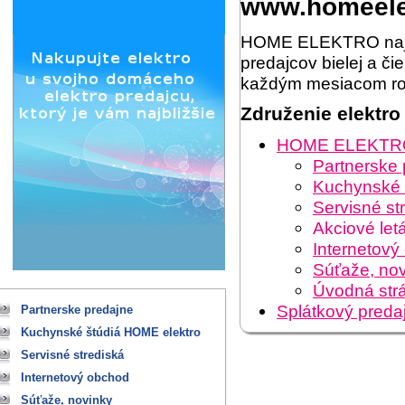
www.homeele
HOME ELEKTRO najväč
predajcov bielej a č
každým mesiacom roz
Združenie elektro
HOME ELEKTRO na
Partnerske 
Kuchynské 
Servisné st
Akciové let
Internetový
Súťaže, no
Úvodná str
Splátkový preda
Partnerske predajne
Kuchynské štúdiá HOME elektro
Servisné strediská
Internetový obchod
Súťaže, novinky