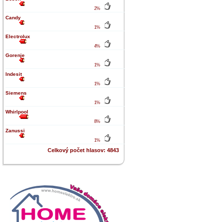
2%
Candy
1%
Electrolux
4%
Gorenje
1%
Indesit
1%
Siemens
1%
Whirlpool
8%
Zanussi
1%
Celkový počet hlasov: 4843