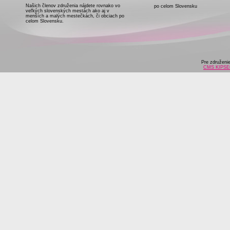
Našich členov združenia nájdete rovnako vo
po celom Slovensku
veľkých slovenských mestách ako aj v
menších a malých mestečkách, či obciach po
celom Slovensku.
Pre združeni
CMS KIPS