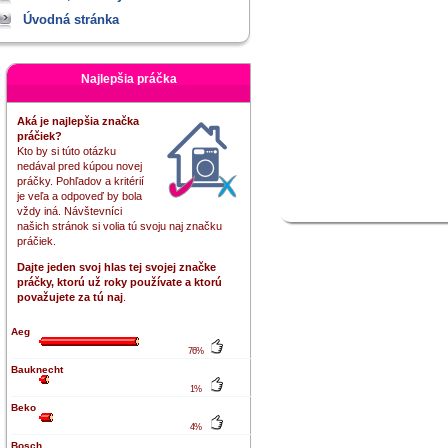
Úvodná stránka
Najlepšia práčka
Aká je najlepšia značka
práčiek?
Kto by si túto otázku
nedával pred kúpou novej
práčky. Pohľadov a kritérií
je veľa a odpoveď by bola
vždy iná. Návštevníci
našich stránok si volia tú svoju naj značku
práčiek.
Dajte jeden svoj hlas tej svojej značke
práčky, ktorú už roky používate a ktorú
považujete za tú naj
.
Aeg
76%
Bauknecht
1%
Beko
4%
Bosch