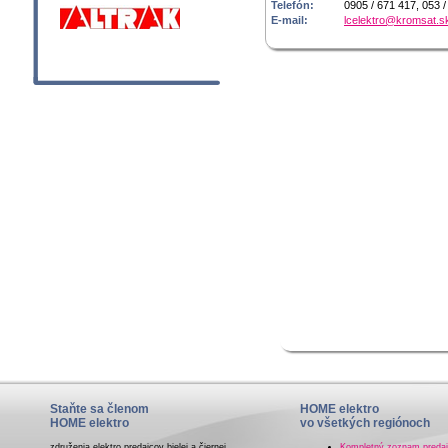
Telefón:
0905 / 671 417, 053 /
E-mail:
lcelektro@kromsat.s
Staňte sa členom
HOME elektro
HOME elektro
vo všetkých regiónoch
združenia elektro predajcov bielej a čiernej
Kompletný zoznam preda