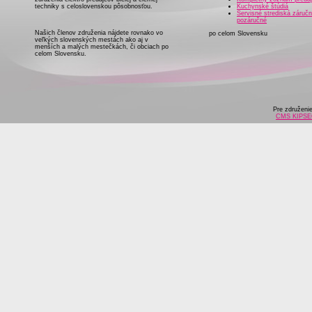
techniky s celoslovenskou pôsobnosťou.
Kuchynské štúdiá
Servisné strediská záručn
pozáručné
Našich členov združenia nájdete rovnako vo
po celom Slovensku
veľkých slovenských mestách ako aj v
menších a malých mestečkách, či obciach po
celom Slovensku.
Pre združeni
CMS KIPS