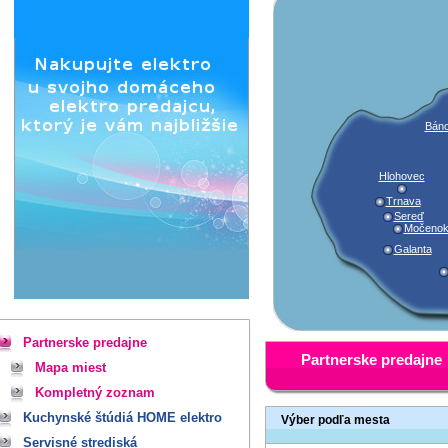
Báno
Hlohovec
Trnava
Sereď
Močeno
Galanta
Partnerske predajne
Partnerske predajne
Mapa miest
Kompletný zoznam
Kuchynské štúdiá HOME elektro
Výber podľa mesta
Servisné strediská