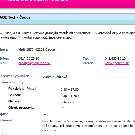
AGE Tech - Čadca
E Tech, s.r.o. Čadca - elektro predajňa domácich spotrebičov + kuchynské linky a vstavané
 mieru (návrh, výroba a montáž), tapetové štúdio.
resa:
Malá 2873, 02201 Čadca
lefón:
041/433 23 10
Fax:
041/433 23 10
mail:
predajna@agetech.sk
WWW:
www.agetech.sk
dpovedný vedúci:
Vlasta Kučáková
váracie hodiny:
Pondelok - Piatok:
8:30 – 17:00
Sobota:
8:30 – 12:00
Nedela:
zatvorené
Obed. prestávka:
***
apka:
***
rtiment:
biela technika veľká a malá, čierna technika-ponukame vždy a
objednania, príslušenstvo pre domácnosť, prístroje osobnej hy
elektronika