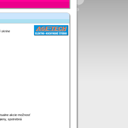
 skrine
ktualne akcie-možnosť
gieny, spotrebná