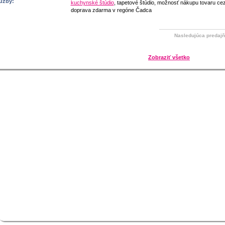
užby:
kuchynské štúdio
, tapetové štúdio, možnosť nákupu tovaru cez
doprava zdarma v regóne Čadca
Nasledujúca predaj
Zobraziť všetko