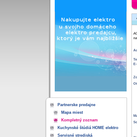
AG
na
Ad
Te
E-
Zo
Ot
Partnerske predajne
Mapa miest
M
Kompletný zoznam
So
Kuchynské štúdiá HOME elektro
Servisné strediská