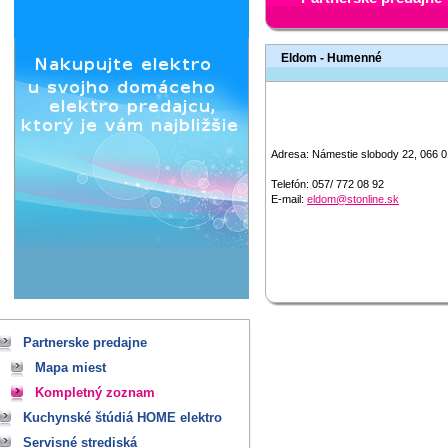
Eldom - Humenné
Adresa:
Námestie slobody 22, 066
Telefón:
​057/ 772 08 92
E-mail:
eldom@stonline.sk
Partnerske predajne
Mapa miest
Kompletný zoznam
Kuchynské štúdiá HOME elektro
Servisné strediská