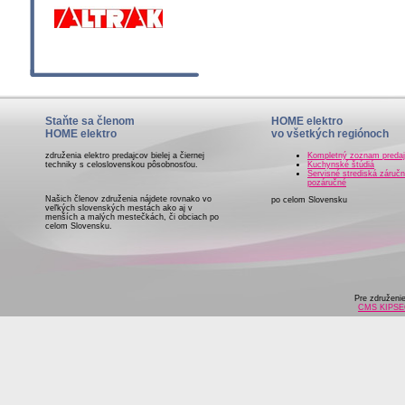
Staňte sa členom
HOME elektro
HOME elektro
vo všetkých regiónoch
združenia elektro predajcov bielej a čiernej
Kompletný zoznam preda
techniky s celoslovenskou pôsobnosťou.
Kuchynské štúdiá
Servisné strediská záručn
pozáručné
Našich členov združenia nájdete rovnako vo
po celom Slovensku
veľkých slovenských mestách ako aj v
menších a malých mestečkách, či obciach po
celom Slovensku.
Pre združeni
CMS KIPS