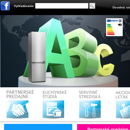
Vyhľadávanie
Úvodná st
Partnerské predajne